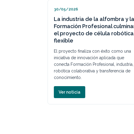
29/05/2026
alfombra y la
DIGITAL CARPET impulsa la
nal culminan
digitalización del sector de la
ula robótica
alfombra y la moqueta en
Crevillent
éxito como una
UNIFAM celebra una jornada dedicada a l
plicada que
Inteligencia Artificial, la visión artificial, la
onal, industria,
robótica colaborativa y el Pasaporte Digit
ansferencia de
de Producto.
Ver noticia