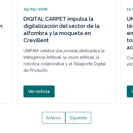
11/06/2025
20
UNIFAM organizará jornadas
EL
técnicas para conectar
A
empresas, expertos y centros en
T
torno a la automatización del
CO
acabado de alfombras
VI
a
IN
Consulta la noticia completa para ampliar la
RE
al
información sobre esta actuación.
Ver noticia
Anterior
Siguiente