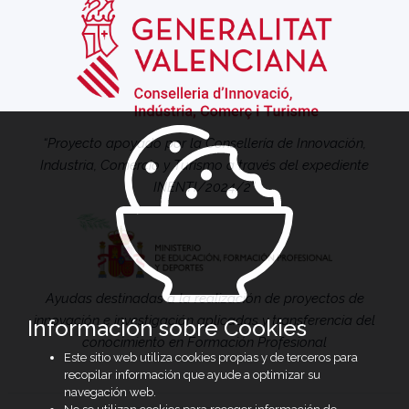
“Proyecto apoyado por la Consellería de Innovación,
Industria, Comercio y Turismo a través del expediente
INENTI/2024/2”
Ayudas destinadas a la realización de proyectos de
innovación e investigación aplicadas y transferencia del
Información sobre Cookies
conocimiento en Formación Profesional
Este sitio web utiliza cookies propias y de terceros para
recopilar información que ayude a optimizar su
navegación web.